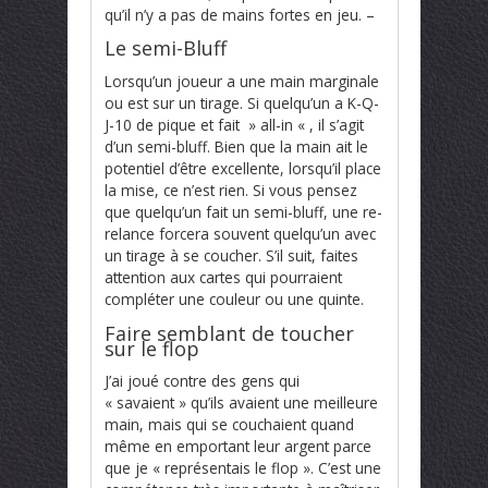
qu’il n’y a pas de mains fortes en jeu. –
Le semi-Bluff
Lorsqu’un joueur a une main marginale
ou est sur un tirage. Si quelqu’un a K-Q-
J-10 de pique et fait » all-in « , il s’agit
d’un semi-bluff. Bien que la main ait le
potentiel d’être excellente, lorsqu’il place
la mise, ce n’est rien. Si vous pensez
que quelqu’un fait un semi-bluff, une re-
relance forcera souvent quelqu’un avec
un tirage à se coucher. S’il suit, faites
attention aux cartes qui pourraient
compléter une couleur ou une quinte.
Faire semblant de toucher
sur le flop
J’ai joué contre des gens qui
« savaient » qu’ils avaient une meilleure
main, mais qui se couchaient quand
même en emportant leur argent parce
que je « représentais le flop ». C’est une