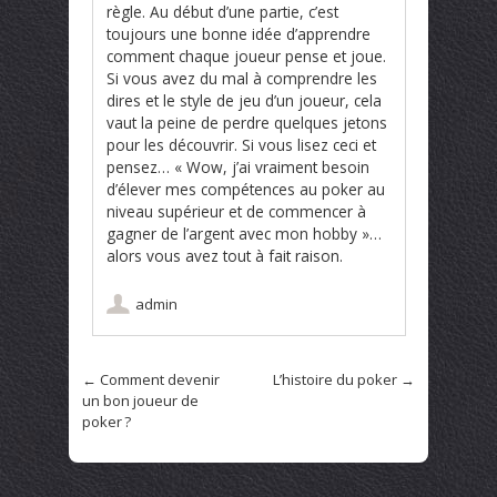
règle. Au début d’une partie, c’est
toujours une bonne idée d’apprendre
comment chaque joueur pense et joue.
Si vous avez du mal à comprendre les
dires et le style de jeu d’un joueur, cela
vaut la peine de perdre quelques jetons
pour les découvrir. Si vous lisez ceci et
pensez… « Wow, j’ai vraiment besoin
d’élever mes compétences au poker au
niveau supérieur et de commencer à
gagner de l’argent avec mon hobby »…
alors vous avez tout à fait raison.
admin
←
Comment devenir
L’histoire du poker
→
Poster navigation
un bon joueur de
poker ?