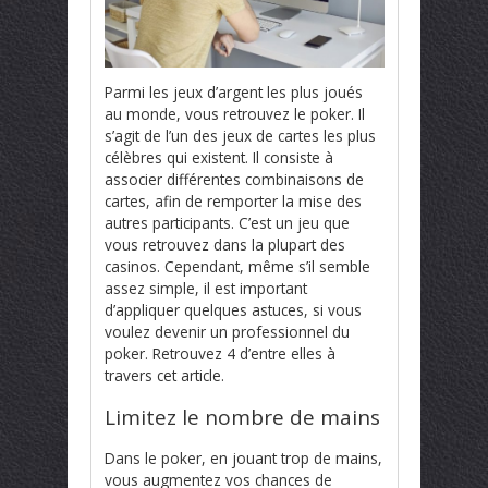
Parmi les jeux d’argent les plus joués
au monde, vous retrouvez le poker. Il
s’agit de l’un des jeux de cartes les plus
célèbres qui existent. Il consiste à
associer différentes combinaisons de
cartes, afin de remporter la mise des
autres participants. C’est un jeu que
vous retrouvez dans la plupart des
casinos. Cependant, même s’il semble
assez simple, il est important
d’appliquer quelques astuces, si vous
voulez devenir un professionnel du
poker. Retrouvez 4 d’entre elles à
travers cet article.
Limitez le nombre de mains
Dans le poker, en jouant trop de mains,
vous augmentez vos chances de