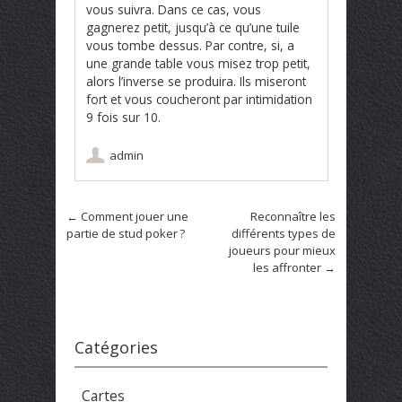
vous suivra. Dans ce cas, vous
gagnerez petit, jusqu’à ce qu’une tuile
vous tombe dessus. Par contre, si, a
une grande table vous misez trop petit,
alors l’inverse se produira. Ils miseront
fort et vous coucheront par intimidation
9 fois sur 10.
admin
←
Comment jouer une
Reconnaître les
Poster navigation
partie de stud poker ?
différents types de
joueurs pour mieux
les affronter
→
Catégories
Cartes