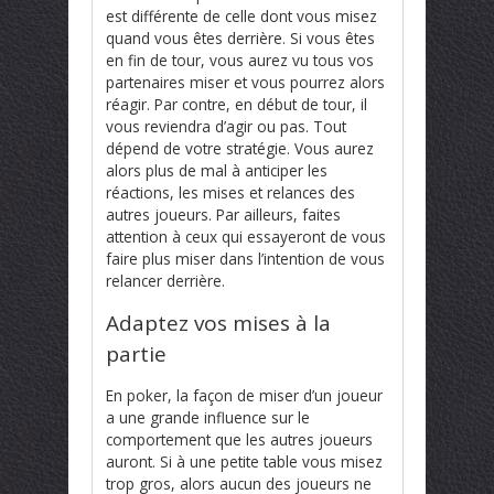
est différente de celle dont vous misez
quand vous êtes derrière. Si vous êtes
en fin de tour, vous aurez vu tous vos
partenaires miser et vous pourrez alors
réagir. Par contre, en début de tour, il
vous reviendra d’agir ou pas. Tout
dépend de votre stratégie. Vous aurez
alors plus de mal à anticiper les
réactions, les mises et relances des
autres joueurs. Par ailleurs, faites
attention à ceux qui essayeront de vous
faire plus miser dans l’intention de vous
relancer derrière.
Adaptez vos mises à la
partie
En poker, la façon de miser d’un joueur
a une grande influence sur le
comportement que les autres joueurs
auront. Si à une petite table vous misez
trop gros, alors aucun des joueurs ne