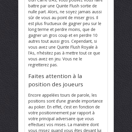
battre par une Quinte Flush sortie de
nulle part. Alors, ne soyez jamais aussi
sûr de vous au point de miser gros. Il
est plus fructueux de gagner peu sur le
long terme et perdre moins, que de
gagner un gros coup et en perdre 10
autres tout aussi gros. Cependant, si
vous avez une Quinte Flush Royale à
l’As, n’hésitez pas à mettre tout ce que
vous avez en jeu. Vous ne le
regretterez pas.
Faites attention à la
position des joueurs
Encore appelées tours de parole, les
positions sont d’une grande importance
au poker. En effet, c’est en fonction de
votre positionnement par rapport à
votre principal adversaire que vous
effectuez vos mises. La manière dont
vous misez quand vous êtes devant lui